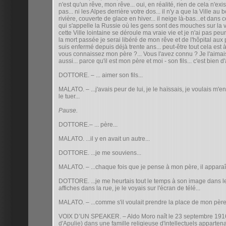
n'est qu'un rêve, mon rêve... oui, en réalité, rien de cela n'exi
pas... ni les Alpes derrière votre dos... il n'y a que la Ville a
rivière, couverte de glace en hiver... il neige là-bas...et dan
qui s'appelle la Russie où les gens sont des mouches sur la vitr
cette Ville lointaine se déroule ma vraie vie et je n'ai pas pe
la mort passée je serai libéré de mon rêve et de l'hôpital aux
suis enfermé depuis déjà trente ans... peut-être tout cela est
vous connaissez mon père ?... Vous l'avez connu ? Je l'aimais
aussi... parce qu'il est mon père et moi - son fils... c'est bien d
DOTTORE. – ... aimer son fils...
MALATO. – ...j'avais peur de lui, je le haïssais, je voulais m'e
le tuer...
Pause.
DOTTORE.– ... père...
MALATO. ...il y en avait un autre...
DOTTORE. ...je me souviens...
MALATO. – ...chaque fois que je pense à mon père, il apparaît
DOTTORE. ...je me heurtais tout le temps à son image dans le
affiches dans la rue, je le voyais sur l'écran de télé...
MALATO. – ...comme s'il voulait prendre la place de mon père.
VOIX D’UN SPEAKER. – Aldo Moro naît le 23 septembre 1916
d'Apulie) dans une famille religieuse d'intellectuels apparte