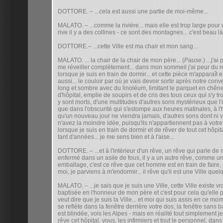
DOTTORE. – ...cela est aussi une partie de moi-même...
MALATO. – ...comme la rivière... mais elle est trop large pour un
rive il y a des collines - ce sont des montagnes... c'est beau là
DOTTORE.– ...cette Ville est ma chair et mon sang...
MALATO. ... la chair de la chair de mon père... (
Pause.
) ...j'a
me réveiller complètement... dans mon sommeil j'ai peur du ré
lorsque je suis en train de dormir... et cette pièce m'apparaît 
aussi... le couloir par où je vais devoir sortir après notre conv
long et sombre avec du linoléum, limitant le parquet en chên
d'hôpital, emplie de soupirs et de cris des tous ceux qui s'y t
y sont morts, d'une multitudes d'autres sons mystérieux que l
que dans l'obscurité qui s'estompe aux heures matinales, à l'
qu'un nouveau jour ne viendra jamais, d'autres sons dont ni 
n'avez la moindre idée, puisqu'ils n'appartiennent pas à votr
lorsque je suis en train de dormir et de rêver de tout cet hôpita
tant d'années... je me sens bien et à l'aise...
DOTTORE. – ...et à l'intérieur d'un rêve, un rêve qui parle d
enfermé dans un asile de fous, il y a un autre rêve, comme 
emballage, c'est ce rêve que cet homme est en train de faire, 
moi, je parviens à m'endormir... il rêve qu'il est une Ville quel
MALATO. – ...je sais que je suis une Ville, cette Ville existe vr
baptisée en l'honneur de mon père et c'est pour cela qu'elle
veut dire que je suis la Ville... et moi qui suis assis en ce m
se reflète dans la fenêtre derrière votre dos, la fenêtre sans 
est blindée, vois les Alpes - mais en réalité tout simplement je
rêve cet hôpital, vous, les infirmiers et tout le personnel, dans