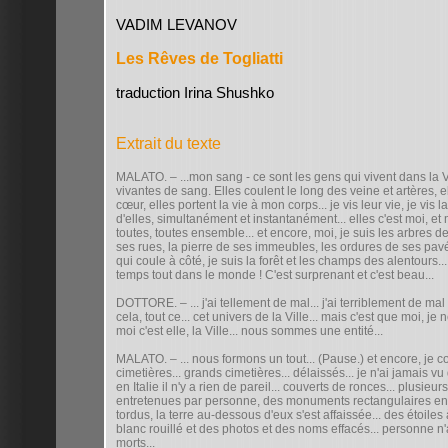
VADIM LEVANOV
Les Rêves de Togliatti
traduction Irina Shushko
Extrait du texte
MALATO. – ...mon sang - ce sont les gens qui vivent dans la Vil
vivantes de sang. Elles coulent le long des veine et artères, e
cœur, elles portent la vie à mon corps... je vis leur vie, je vis
d'elles, simultanément et instantanément... elles c'est moi, et m
toutes, toutes ensemble... et encore, moi, je suis les arbres de
ses rues, la pierre de ses immeubles, les ordures de ses pavés.
qui coule à côté, je suis la forêt et les champs des alentours.
temps tout dans le monde ! C'est surprenant et c'est beau...
DOTTORE. – ... j'ai tellement de mal... j'ai terriblement de mal
cela, tout ce... cet univers de la Ville... mais c'est que moi, j
moi c'est elle, la Ville... nous sommes une entité...
MALATO. – ... nous formons un tout... (Pause.) et encore, je c
cimetières... grands cimetières... délaissés... je n'ai jamais vu
en Italie il n'y a rien de pareil... couverts de ronces... plusie
entretenues par personne, des monuments rectangulaires en f
tordus, la terre au-dessous d'eux s'est affaissée... des étoiles
blanc rouillé et des photos et des noms effacés... personne n
morts...