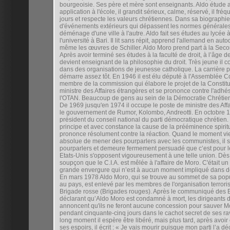
bourgeoisie. Ses père et mère sont enseignants. Aldo étude
application à l'école, il grandit sérieux, calme, réservé, il fréq
jours et respecte les valeurs chrétiennes. Dans sa biographie, 
d'événements extérieurs qui dépassent les normes générales.
déménage d'une ville à l'autre. Aldo fait ses études au lycée à
l'université à Bari. Il lit sans répit, apprend l'allemand en autod
même les œuvres de Schiller. Aldo Moro prend part à la Sec
Après avoir terminé ses études à la faculté de droit, à l’âge de
devient enseignant de la philosophie du droit. Très jeune il 
dans des organisations de jeunesse catholique. La carrière p
démarre assez tôt. En 1946 il est élu député à l'Assemblée Co
membre de la commission qui élabore le projet de la Constituti
ministre des Affaires étrangères et se prononce contre l'adhési
l'OTAN. Beaucoup de gens au sein de la Démocratie Chrétien
De 1969 jusqu'en 1974 il occupe le poste de ministre des Aff
le gouvernement de Rumor, Kolombo, Andreotti. En octobre 19
président du conseil national du parti démocratique chrétien
principe et avec constance la cause de la prééminence spiritu
prononce résolument contre la réaction. Quand le moment vie
absolue de mener des pourparlers avec les communistes, il se
pourparlers et demeure fermement persuadé que c’est pour le 
Etats-Unis s'opposent vigoureusement à une telle union. Dès 
soupçon que le C.I.A. est mêlée à l'affaire de Moro. C'était 
grande envergure qui n’est à aucun moment impliqué dans de
En mars 1978 Aldo Moro, qui se trouve au sommet de sa popul
au pays, est enlevé par les membres de l'organisation terror
Brigade rosse (Brigades rouges). Après le communiqué des 
déclarant qu’Aldo Moro est condamné à mort, les dirigeants 
annoncent qu'ils ne feront aucune concession pour sauver M
pendant cinquante-cinq jours dans le cachot secret de ses r
long moment il espère être libéré, mais plus tard, après avoir
ses espoirs, il écrit : « Je vais mourir puisque mon parti l’a d